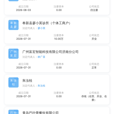
成立日期
注册资本
公司状态
2026-08-03
0.00
仍注册
奉新县廖小英诊所（个体工商户）
奉新
县廖
法定代表人：
廖小英
成立日期
注册资本
公司状态
2026-07-31
10.00万
开业
广州富宏智能科技有限公司济南分公司
广州
富宏
法定代表人：
林广喜
成立日期
注册资本
公司状态
2026-07-31
0.00
正常
朱汝桂
朱汝
桂
法定代表人：
朱汝桂
成立日期
注册资本
公司状态
2026-07-31
0.00
存续（在营、开业、在
册）
青岛巴卟蕾餐饮有限公司
巴卟