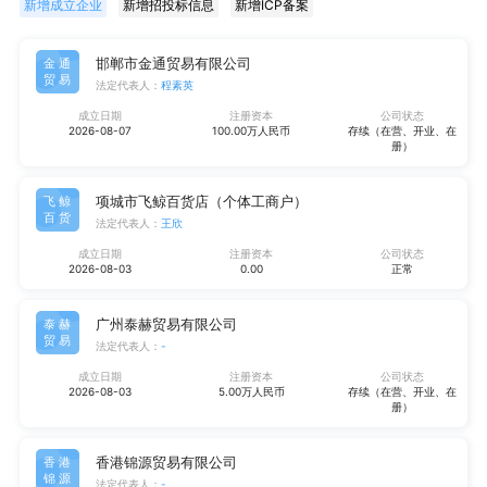
新增成立企业
新增招投标信息
新增ICP备案
邯郸市金通贸易有限公司
金通
贸易
法定代表人：
程素英
成立日期
注册资本
公司状态
2026-08-07
100.00万人民币
存续（在营、开业、在
册）
项城市飞鲸百货店（个体工商户）
飞鲸
百货
法定代表人：
王欣
成立日期
注册资本
公司状态
2026-08-03
0.00
正常
广州泰赫贸易有限公司
泰赫
贸易
法定代表人：
-
成立日期
注册资本
公司状态
2026-08-03
5.00万人民币
存续（在营、开业、在
册）
香港锦源贸易有限公司
香港
锦源
法定代表人：
-