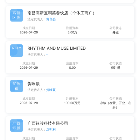
南昌高新区啊英餐饮店（个体工商户）
高新
区啊
法定代表人：
黄良盛
成立日期
注册资本
公司状态
2026-07-29
5.00万
开业
RHYTHM AND MUSE LIMITED
RHYT
法定代表人：
-
成立日期
注册资本
公司状态
2026-07-29
0.00
仍注册
贺咏颖
贺咏
颖
法定代表人：
贺咏颖
成立日期
注册资本
公司状态
2026-07-29
100.00万元
存续（在营、开业、在
册）
广西钰骏科技有限公司
广西
钰骏
法定代表人：
袁明利
成立日期
注册资本
公司状态