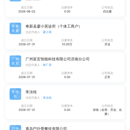
成立日期
注册资本
公司状态
2026-08-03
0.00
仍注册
奉新县廖小英诊所（个体工商户）
奉新
县廖
法定代表人：
廖小英
成立日期
注册资本
公司状态
2026-07-31
10.00万
开业
广州富宏智能科技有限公司济南分公司
广州
富宏
法定代表人：
林广喜
成立日期
注册资本
公司状态
2026-07-31
0.00
正常
朱汝桂
朱汝
桂
法定代表人：
朱汝桂
成立日期
注册资本
公司状态
2026-07-31
0.00
存续（在营、开业、在
册）
青岛巴卟蕾餐饮有限公司
巴卟