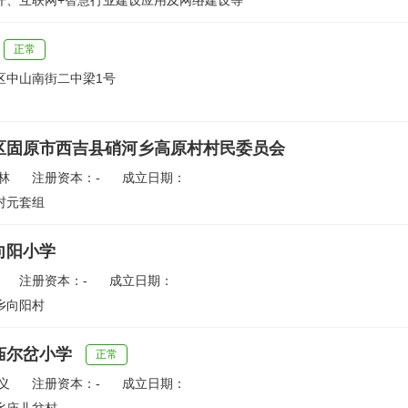
开、互联网+智慧行业建设应用及网络建设等
正常
区中山南街二中梁1号
区固原市西吉县硝河乡高原村村民委员会
林
注册资本：-
成立日期：
村元套组
向阳小学
注册资本：-
成立日期：
乡向阳村
庙尔岔小学
正常
义
注册资本：-
成立日期：