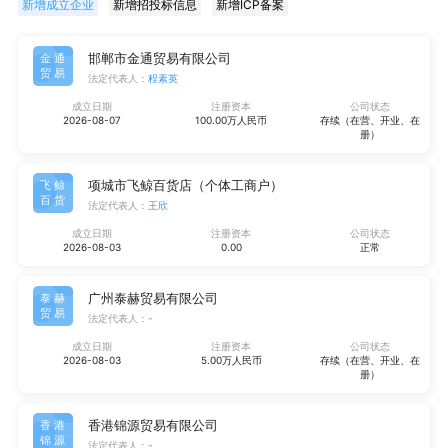
新增成立企业
新增招投标信息
新增ICP备案
邯郸市金通贸易有限公司
金通
贸易
法定代表人：
程素英
成立日期
注册资本
公司状态
2026-08-07
100.00万人民币
存续（在营、开业、在
册）
项城市飞鲸百货店（个体工商户）
飞鲸
百货
法定代表人：
王欣
成立日期
注册资本
公司状态
2026-08-03
0.00
正常
广州泰赫贸易有限公司
泰赫
贸易
法定代表人：
-
成立日期
注册资本
公司状态
2026-08-03
5.00万人民币
存续（在营、开业、在
册）
香港锦源贸易有限公司
香港
锦源
法定代表人：
-