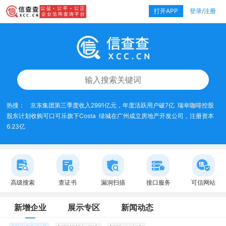
打开APP
登录/注册
热搜：
京东集团第三季度收入2991亿元，年度活跃用户破7亿
瑞幸咖啡控股
股东计划收购可口可乐旗下Costa
绿城在广州成立房地产开发公司，注册资本
6.23亿
高级搜索
查证书
漏洞扫描
接口服务
可信网站
新增企业
展示专区
新闻动态