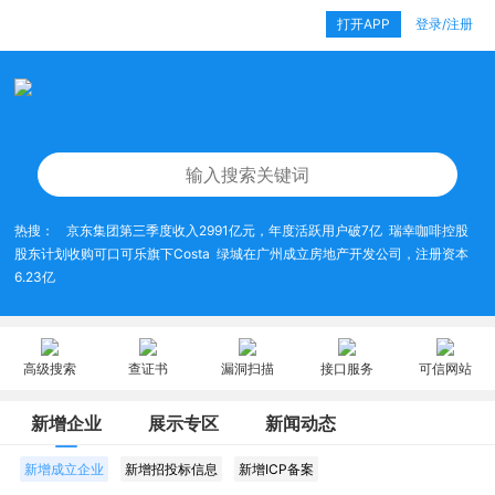
打开APP
登录/注册
热搜：
京东集团第三季度收入2991亿元，年度活跃用户破7亿
瑞幸咖啡控股
股东计划收购可口可乐旗下Costa
绿城在广州成立房地产开发公司，注册资本
6.23亿
高级搜索
查证书
漏洞扫描
接口服务
可信网站
新增企业
展示专区
新闻动态
新增成立企业
新增招投标信息
新增ICP备案