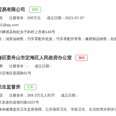
贸易有限公司
存续
良
注册资本：200万元
成立日期：2021-07-07
1@qq.com
市嵊泗县枸杞乡干斜村上岙巷144号
目：润滑油销售；汽车零配件批发；汽车零配件零售；橡胶制品销售；轮
海区委舟山市定海区人民政府办公室
撤销
辉
注册资本：-
成立日期：
市定海区昌国路61号
卫生监督所
正常
亚
注册资本：309.3万元人民币
成立日期：
东港街道海印路1027号
身体健康提供卫生监督保障。公共场所卫生、学校卫生、生活饮用水和涉