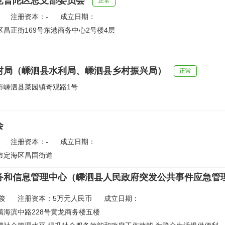
党普陀区总支部委员会
正常
注册资本：-
成立日期：
昌正街169号东港商务中心2号楼4层
村局（嵊泗县水利局、嵊泗县乡村振兴局）
正常
市嵊泗县菜园镇奇观路1号
会
注册资本：-
成立日期：
市定海区昌国街道
务和信息管理中心（嵊泗县人民政府突发公共事件应急管
俊
注册资本：5万元人民币
成立日期：
镇海滨中路228号黄龙商务楼五楼