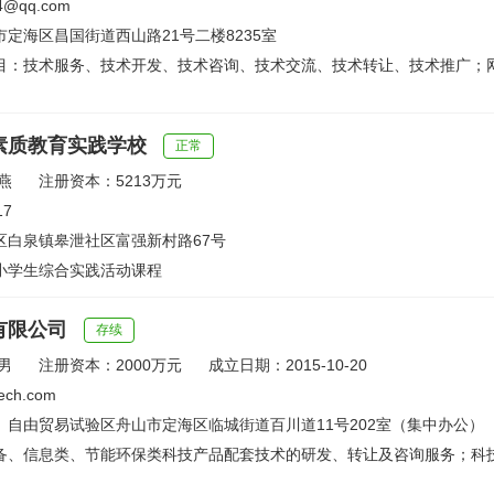
4@qq.com
定海区昌国街道西山路21号二楼8235室
目：技术服务、技术开发、技术咨询、技术交流、技术转让、技术推广；
素质教育实践学校
正常
燕
注册资本：5213万元
17
区白泉镇皋泄社区富强新村路67号
小学生综合实践活动课程
有限公司
存续
男
注册资本：2000万元
成立日期：2015-10-20
ech.com
）自由贸易试验区舟山市定海区临城街道百川道11号202室（集中办公）
备、信息类、节能环保类科技产品配套技术的研发、转让及咨询服务；科