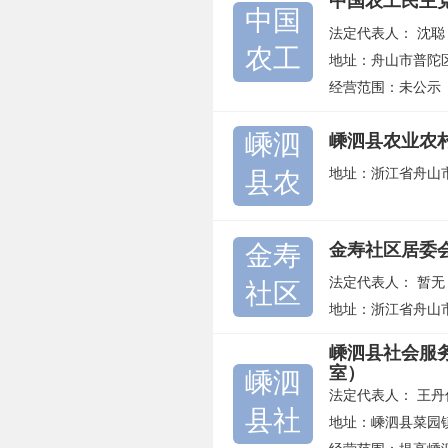
中国农工民主
中国
法定代表人：
沈聪
农工
地址：舟山市普陀区
经营范围：未公示
嵊泗
嵊泗县农业农
地址：浙江省舟山
县农
金寿
金寿社区居委
法定代表人：
暂无
社区
地址：浙江省舟山
嵊泗县社会服
室）
嵊泗
法定代表人：
王丹
县社
地址：嵊泗县菜园