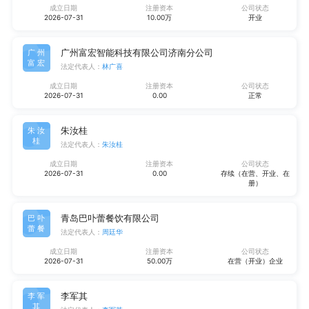
成立日期
注册资本
公司状态
2026-07-31
10.00万
开业
广州富宏智能科技有限公司济南分公司
广州
富宏
法定代表人：
林广喜
成立日期
注册资本
公司状态
2026-07-31
0.00
正常
朱汝桂
朱汝
桂
法定代表人：
朱汝桂
成立日期
注册资本
公司状态
2026-07-31
0.00
存续（在营、开业、在
册）
青岛巴卟蕾餐饮有限公司
巴卟
蕾餐
法定代表人：
周廷华
成立日期
注册资本
公司状态
2026-07-31
50.00万
在营（开业）企业
李军其
李军
其