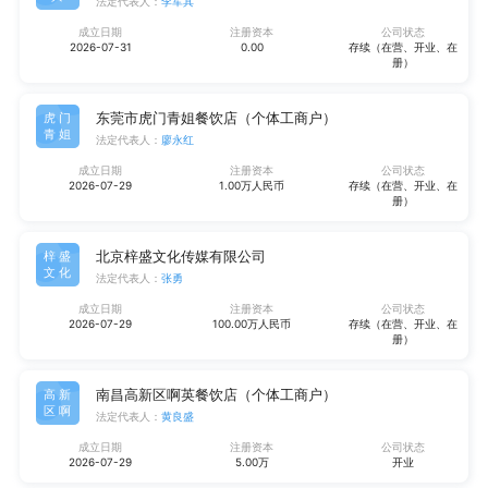
法定代表人：
李军其
成立日期
注册资本
公司状态
2026-07-31
0.00
存续（在营、开业、在
册）
东莞市虎门青姐餐饮店（个体工商户）
虎门
青姐
法定代表人：
廖永红
成立日期
注册资本
公司状态
2026-07-29
1.00万人民币
存续（在营、开业、在
册）
北京梓盛文化传媒有限公司
梓盛
文化
法定代表人：
张勇
成立日期
注册资本
公司状态
2026-07-29
100.00万人民币
存续（在营、开业、在
册）
南昌高新区啊英餐饮店（个体工商户）
高新
区啊
法定代表人：
黄良盛
成立日期
注册资本
公司状态
2026-07-29
5.00万
开业