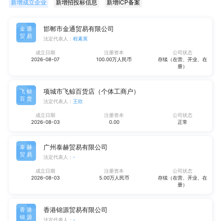
新增成立企业
新增招投标信息
新增ICP备案
邯郸市金通贸易有限公司
金通
贸易
法定代表人：
程素英
成立日期
注册资本
公司状态
2026-08-07
100.00万人民币
存续（在营、开业、在
册）
项城市飞鲸百货店（个体工商户）
飞鲸
百货
法定代表人：
王欣
成立日期
注册资本
公司状态
2026-08-03
0.00
正常
广州泰赫贸易有限公司
泰赫
贸易
法定代表人：
-
成立日期
注册资本
公司状态
2026-08-03
5.00万人民币
存续（在营、开业、在
册）
香港锦源贸易有限公司
香港
锦源
法定代表人：
-