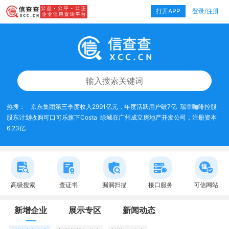
打开APP
登录/注册
热搜：
京东集团第三季度收入2991亿元，年度活跃用户破7亿
瑞幸咖啡控股
股东计划收购可口可乐旗下Costa
绿城在广州成立房地产开发公司，注册资本
6.23亿
高级搜索
查证书
漏洞扫描
接口服务
可信网站
新增企业
展示专区
新闻动态