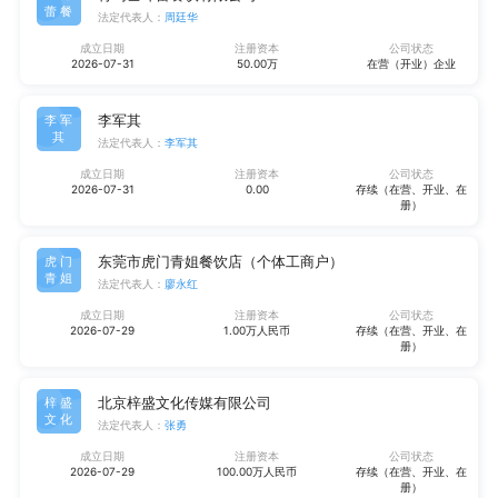
蕾餐
法定代表人：
周廷华
成立日期
注册资本
公司状态
2026-07-31
50.00万
在营（开业）企业
李军其
李军
其
法定代表人：
李军其
成立日期
注册资本
公司状态
2026-07-31
0.00
存续（在营、开业、在
册）
东莞市虎门青姐餐饮店（个体工商户）
虎门
青姐
法定代表人：
廖永红
成立日期
注册资本
公司状态
2026-07-29
1.00万人民币
存续（在营、开业、在
册）
北京梓盛文化传媒有限公司
梓盛
文化
法定代表人：
张勇
成立日期
注册资本
公司状态
2026-07-29
100.00万人民币
存续（在营、开业、在
册）