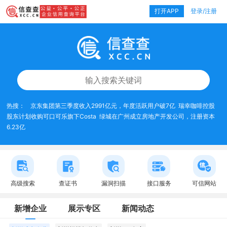
打开APP
登录/注册
热搜：
京东集团第三季度收入2991亿元，年度活跃用户破7亿
瑞幸咖啡控股
股东计划收购可口可乐旗下Costa
绿城在广州成立房地产开发公司，注册资本
6.23亿
高级搜索
查证书
漏洞扫描
接口服务
可信网站
新增企业
展示专区
新闻动态