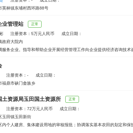
楚
注册资本：-
成立日期：
市英林镇东埔村西环路88号
企业管理站
正常
彬
注册资本：5万元人民币
成立日期：
镇政府大院内
调服务企业。指导和帮助企业开展经营管理工作向企业提供经济咨询技术
会
注册资本：-
成立日期：
市福鼎市硖门畲族乡
国土资源局玉田国土资源所
正常
注册资本：72万元人民币
成立日期：
区玉田镇玉田新街
区内个人建房、集体建设用地的审核报批；协调落实基本农田的划定和保