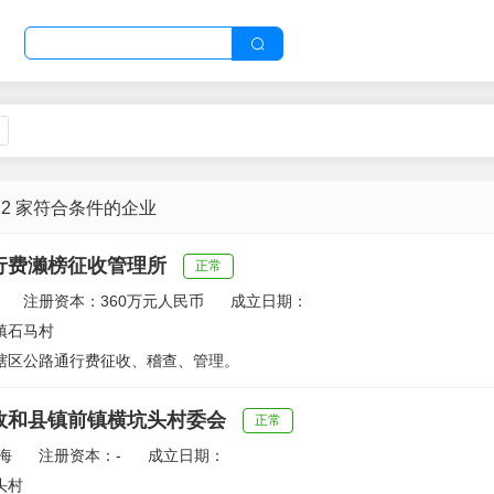
12 家符合条件的企业
行费濑榜征收管理所
正常
注册资本：360万元人民币
成立日期：
镇石马村
辖区公路通行费征收、稽查、管理。
政和县镇前镇横坑头村委会
正常
海
注册资本：-
成立日期：
头村