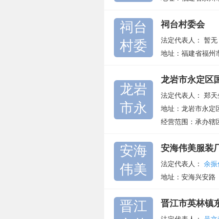
祠台
祠台村委会
法定代表人：
暂无
村委
地址：福建省福州
龙岩市永定区
龙岩
法定代表人：
郑天
市永
地址：龙岩市永定
经营范围：承办辖
安海
安海伟美服装
法定代表人：
余振
伟美
地址：安海兴安路
晋江
晋江市英林镇