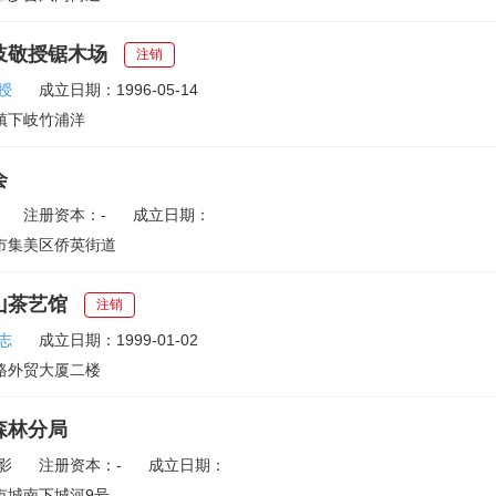
岐敬授锯木场
注销
授
成立日期：1996-05-14
镇下岐竹浦洋
会
注册资本：-
成立日期：
市集美区侨英街道
山茶艺馆
注销
志
成立日期：1999-01-02
路外贸大厦二楼
森林分局
影
注册资本：-
成立日期：
市城南下城河9号