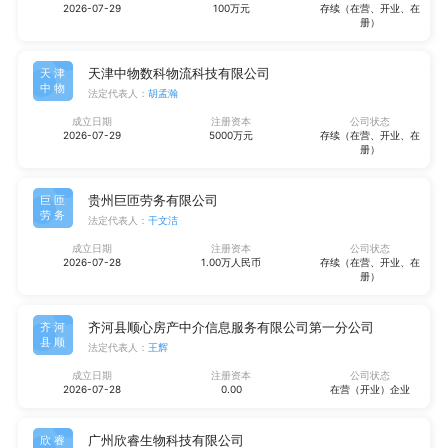
2026-07-29
100万元
存续（在营、开业、在
册）
天津中物数科物流科技有限公司
天津
中物
法定代表人：
胡孟瀚
成立日期
注册资本
公司状态
2026-07-29
5000万元
存续（在营、开业、在
册）
贵州巨匝劳务有限公司
巨匝
劳务
法定代表人：
干文洁
成立日期
注册资本
公司状态
2026-07-28
1.00万人民币
存续（在营、开业、在
册）
齐河县顺心房产中介信息服务有限公司第一分公司
齐河
县顺
法定代表人：
王辉
成立日期
注册资本
公司状态
2026-07-28
0.00
在营（开业）企业
广州欣睿生物科技有限公司
欣睿