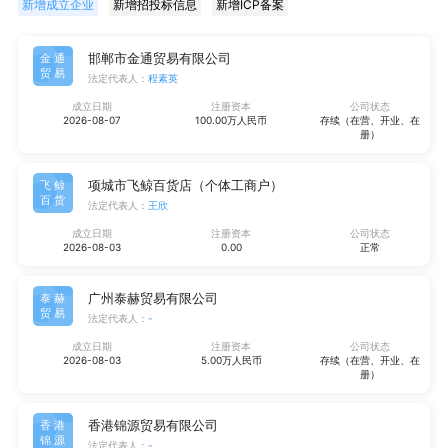
新增成立企业
新增招投标信息
新增ICP备案
邯郸市金通贸易有限公司
金通
贸易
法定代表人：
程素英
成立日期
注册资本
公司状态
2026-08-07
100.00万人民币
存续（在营、开业、在
册）
项城市飞鲸百货店（个体工商户）
飞鲸
百货
法定代表人：
王欣
成立日期
注册资本
公司状态
2026-08-03
0.00
正常
广州泰赫贸易有限公司
泰赫
贸易
法定代表人：
-
成立日期
注册资本
公司状态
2026-08-03
5.00万人民币
存续（在营、开业、在
册）
香港锦源贸易有限公司
香港
锦源
法定代表人：
-