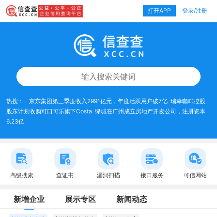
打开APP
登录/注册
热搜：
京东集团第三季度收入2991亿元，年度活跃用户破7亿
瑞幸咖啡控股
股东计划收购可口可乐旗下Costa
绿城在广州成立房地产开发公司，注册资本
6.23亿
高级搜索
查证书
漏洞扫描
接口服务
可信网站
新增企业
展示专区
新闻动态