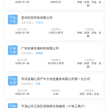
2026-07-29
5000万元
存续（在营、开业、在
册）
贵州巨匝劳务有限公司
巨匝
劳务
法定代表人：
干文洁
成立日期
注册资本
公司状态
2026-07-28
1.00万人民币
存续（在营、开业、在
册）
广州欣睿生物科技有限公司
欣睿
生物
法定代表人：
郭晓晴
成立日期
注册资本
公司状态
2026-07-28
50.00万人民币
存续（在营、开业、在
册）
齐河县顺心房产中介信息服务有限公司第一分公司
齐河
县顺
法定代表人：
王辉
成立日期
注册资本
公司状态
2026-07-28
0.00
在营（开业）企业
平顶山市卫东区安颐养生保健馆（个体工商户）
安颐