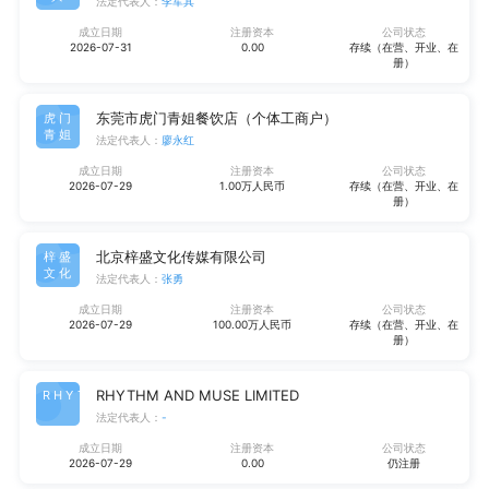
法定代表人：
李军其
成立日期
注册资本
公司状态
2026-07-31
0.00
存续（在营、开业、在
册）
东莞市虎门青姐餐饮店（个体工商户）
虎门
青姐
法定代表人：
廖永红
成立日期
注册资本
公司状态
2026-07-29
1.00万人民币
存续（在营、开业、在
册）
北京梓盛文化传媒有限公司
梓盛
文化
法定代表人：
张勇
成立日期
注册资本
公司状态
2026-07-29
100.00万人民币
存续（在营、开业、在
册）
RHYTHM AND MUSE LIMITED
RHYT
法定代表人：
-
成立日期
注册资本
公司状态
2026-07-29
0.00
仍注册