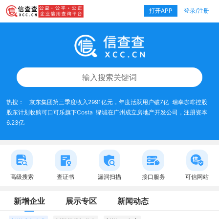
打开APP
登录/注册
热搜：
京东集团第三季度收入2991亿元，年度活跃用户破7亿
瑞幸咖啡控股
股东计划收购可口可乐旗下Costa
绿城在广州成立房地产开发公司，注册资本
6.23亿
高级搜索
查证书
漏洞扫描
接口服务
可信网站
新增企业
展示专区
新闻动态