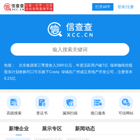
打开APP
登录/注册
热搜：
京东集团第三季度收入2991亿元，年度活跃用户破7亿
瑞幸咖啡控股
股东计划收购可口可乐旗下Costa
绿城在广州成立房地产开发公司，注册资本
6.23亿
高级搜索
查证书
漏洞扫描
接口服务
可信网站
新增企业
展示专区
新闻动态