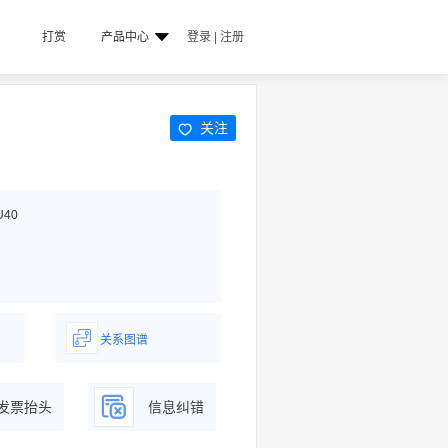
打赏
产品中心
登录 | 注册
关注
U40
关系图谱
据
一图了解企业商务关系
发票抬头
信息纠错