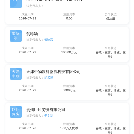
法定代表人：
-
成立日期
注册资本
公司状态
2026-07-29
0.00
仍注册
贺咏颖
贺咏
颖
法定代表人：
贺咏颖
成立日期
注册资本
公司状态
2026-07-29
100.00万元
存续（在营、开业、在
册）
天津中物数科物流科技有限公司
天津
中物
法定代表人：
胡孟瀚
成立日期
注册资本
公司状态
2026-07-29
5000万元
存续（在营、开业、在
册）
贵州巨匝劳务有限公司
巨匝
劳务
法定代表人：
干文洁
成立日期
注册资本
公司状态
2026-07-28
1.00万人民币
存续（在营、开业、在
册）