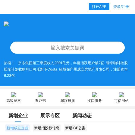
打开APP
登录/注册
热搜：
京东集团第三季度收入2991亿元，年度活跃用户破7亿
瑞幸咖啡控股
股东计划收购可口可乐旗下Costa
绿城在广州成立房地产开发公司，注册资本
6.23亿
高级搜索
查证书
漏洞扫描
接口服务
可信网站
新增企业
展示专区
新闻动态
新增成立企业
新增招投标信息
新增ICP备案