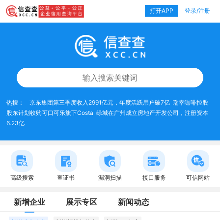
打开APP
登录/注册
热搜：
京东集团第三季度收入2991亿元，年度活跃用户破7亿
瑞幸咖啡控股
股东计划收购可口可乐旗下Costa
绿城在广州成立房地产开发公司，注册资本
6.23亿
高级搜索
查证书
漏洞扫描
接口服务
可信网站
新增企业
展示专区
新闻动态