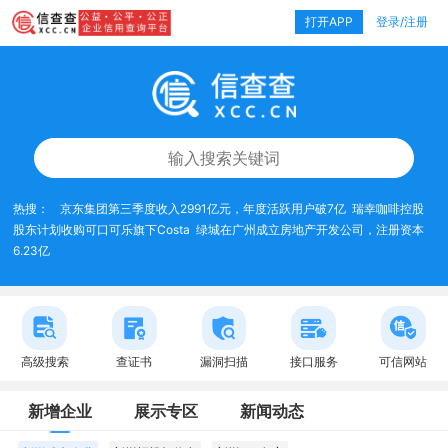
打开APP
登录/注册
热搜：
京东集团第三季度收入2991亿元，年度活跃用户破7亿
瑞幸咖啡控股
股东计划收购可口可乐旗下Costa
绿城在广州成立房地产开发公司，注册资本
6.23亿
高级搜索
查证书
漏洞扫描
接口服务
可信网站
新增企业
展示专区
新闻动态