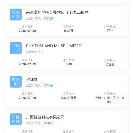
南昌高新区啊英餐饮店（个体工商户）
高新
区啊
法定代表人：
黄良盛
成立日期
注册资本
公司状态
2026-07-29
5.00万
开业
RHYTHM AND MUSE LIMITED
RHYT
法定代表人：
-
成立日期
注册资本
公司状态
2026-07-29
0.00
仍注册
贺咏颖
贺咏
颖
法定代表人：
贺咏颖
成立日期
注册资本
公司状态
2026-07-29
100.00万元
存续（在营、开业、在
册）
广西钰骏科技有限公司
广西
钰骏
法定代表人：
袁明利
成立日期
注册资本
公司状态