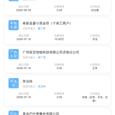
成立日期
注册资本
公司状态
2026-08-03
0.00
仍注册
奉新县廖小英诊所（个体工商户）
奉新
县廖
法定代表人：
廖小英
成立日期
注册资本
公司状态
2026-07-31
10.00万
开业
广州富宏智能科技有限公司济南分公司
广州
富宏
法定代表人：
林广喜
成立日期
注册资本
公司状态
2026-07-31
0.00
正常
朱汝桂
朱汝
桂
法定代表人：
朱汝桂
成立日期
注册资本
公司状态
2026-07-31
0.00
存续（在营、开业、在
册）
青岛巴卟蕾餐饮有限公司
巴卟