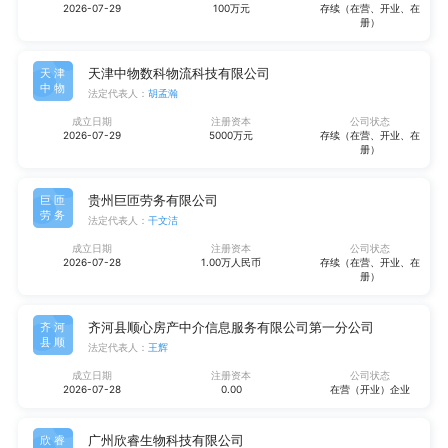
2026-07-29
100万元
存续（在营、开业、在
册）
天津中物数科物流科技有限公司
天津
中物
法定代表人：
胡孟瀚
成立日期
注册资本
公司状态
2026-07-29
5000万元
存续（在营、开业、在
册）
贵州巨匝劳务有限公司
巨匝
劳务
法定代表人：
干文洁
成立日期
注册资本
公司状态
2026-07-28
1.00万人民币
存续（在营、开业、在
册）
齐河县顺心房产中介信息服务有限公司第一分公司
齐河
县顺
法定代表人：
王辉
成立日期
注册资本
公司状态
2026-07-28
0.00
在营（开业）企业
广州欣睿生物科技有限公司
欣睿