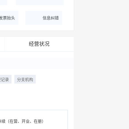
据
一图了解企业商务关系
发票抬头
信息纠错
经营状况
更记录
分支机构
存续（在营、开业、在册）