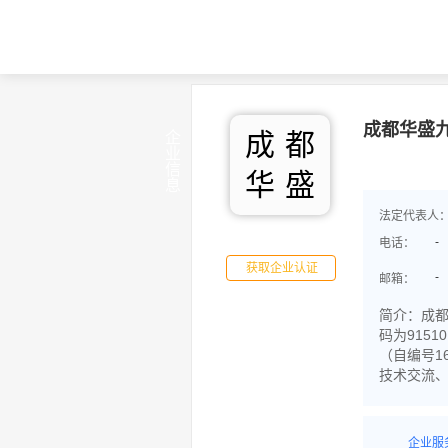
成都华盛
成
都
企业信息
华
盛
法定代表人
-
电话：
获取企业认证
-
邮箱：
简介：成都
码为915
（自编号1
技术交流、
企业服