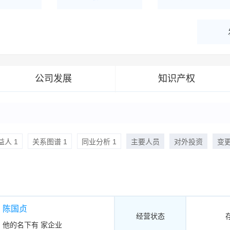
解企业优势产
详情了解企业评价/荣
深度分析同业数
誉资质
公司发展
知识产权
人 1
关系图谱 1
同业分析 1
主要人员
对外投资
变
陈国贞
经营状态
他的名下有
家企业