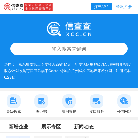
打开APP
登录/注册
热搜：
京东集团第三季度收入2991亿元，年度活跃用户破7亿
瑞幸咖啡控股
股东计划收购可口可乐旗下Costa
绿城在广州成立房地产开发公司，注册资本
6.23亿
高级搜索
查证书
漏洞扫描
接口服务
可信网站
新增企业
展示专区
新闻动态