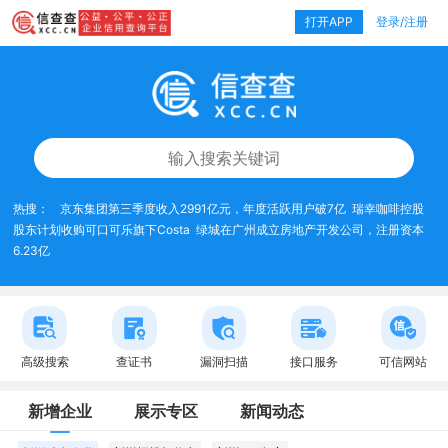
打开APP
登录/注册
热搜：
京东集团第三季度收入2991亿元，年度活跃用户破7亿
瑞幸咖啡控股
股东计划收购可口可乐旗下Costa
绿城在广州成立房地产开发公司，注册资本
6.23亿
高级搜索
查证书
漏洞扫描
接口服务
可信网站
新增企业
展示专区
新闻动态