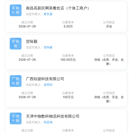
南昌高新区啊英餐饮店（个体工商户）
高新
区啊
法定代表人：
黄良盛
成立日期
注册资本
公司状态
2026-07-29
5.00万
开业
贺咏颖
贺咏
颖
法定代表人：
贺咏颖
成立日期
注册资本
公司状态
2026-07-29
100.00万元
存续（在营、开业、在
册）
广西钰骏科技有限公司
广西
钰骏
法定代表人：
袁明利
成立日期
注册资本
公司状态
2026-07-29
100万元
存续（在营、开业、在
册）
天津中物数科物流科技有限公司
天津
中物
法定代表人：
胡孟瀚
成立日期
注册资本
公司状态