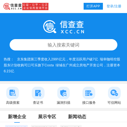
打开APP
登录/注册
热搜：
京东集团第三季度收入2991亿元，年度活跃用户破7亿
瑞幸咖啡控股
股东计划收购可口可乐旗下Costa
绿城在广州成立房地产开发公司，注册资本
6.23亿
高级搜索
查证书
漏洞扫描
接口服务
可信网站
新增企业
展示专区
新闻动态