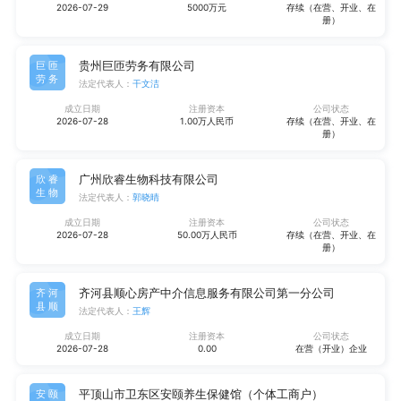
2026-07-29
5000万元
存续（在营、开业、在
册）
贵州巨匝劳务有限公司
巨匝
劳务
法定代表人：
干文洁
成立日期
注册资本
公司状态
2026-07-28
1.00万人民币
存续（在营、开业、在
册）
广州欣睿生物科技有限公司
欣睿
生物
法定代表人：
郭晓晴
成立日期
注册资本
公司状态
2026-07-28
50.00万人民币
存续（在营、开业、在
册）
齐河县顺心房产中介信息服务有限公司第一分公司
齐河
县顺
法定代表人：
王辉
成立日期
注册资本
公司状态
2026-07-28
0.00
在营（开业）企业
平顶山市卫东区安颐养生保健馆（个体工商户）
安颐