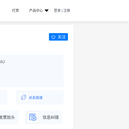
打赏
产品中心
登录 | 注册
关注
55J
关系图谱
据
一图了解企业商务关系
发票抬头
信息纠错