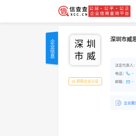
深圳市威
深
圳
企业信息
市
威
法定代表人
-
电话：
获取企业认证
-
邮箱：
企业服
详情了
品/服务