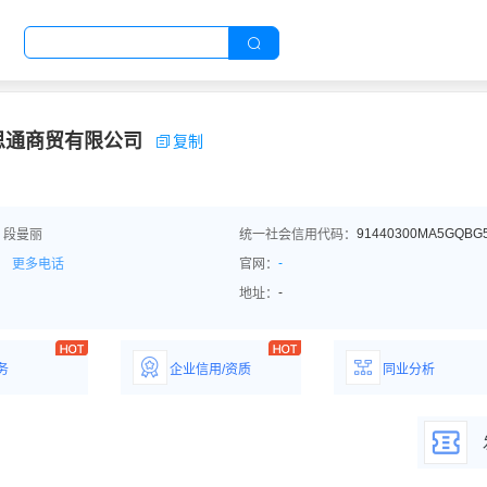
思通商贸有限公司
复制
91440300MA5GQBG
：段曼丽
统一社会信用代码：
-
更多电话
官网：
-
地址：
务
企业信用/资质
同业分析
解企业优势产
详情了解企业评价/荣
深度分析同业数
誉资质