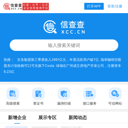
打开APP
登录/注册
热搜：
京东集团第三季度收入2991亿元，年度活跃用户破7亿
瑞幸咖啡控股
股东计划收购可口可乐旗下Costa
绿城在广州成立房地产开发公司，注册资本
6.23亿
高级搜索
查证书
漏洞扫描
接口服务
可信网站
新增企业
展示专区
新闻动态