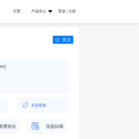
打赏
产品中心
登录 | 注册
关注
M4Q
关系图谱
据
一图了解企业商务关系
发票抬头
信息纠错