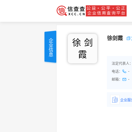
徐剑霞
徐
剑
企业信息
霞
法定代表人
-
电话：
-
邮箱：
企业服
详情了
品/服务