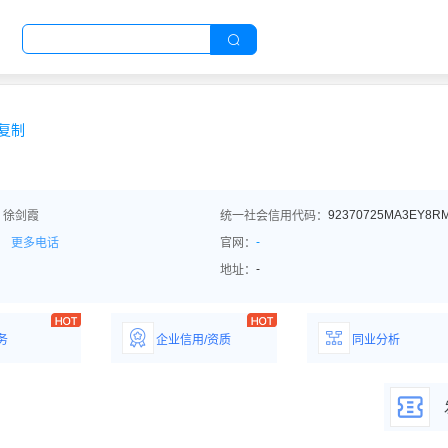
复制
92370725MA3EY8R
：徐剑霞
统一社会信用代码：
-
更多电话
官网：
-
地址：
务
企业信用/资质
同业分析
解企业优势产
详情了解企业评价/荣
深度分析同业数
誉资质