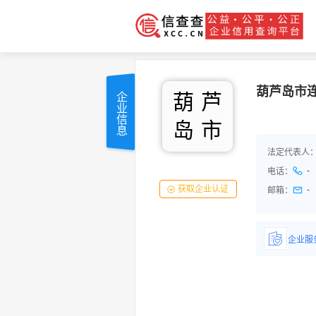
葫芦岛市
葫
芦
企业信息
岛
市
法定代表人
-
电话：
获取企业认证
-
邮箱：
企业服
详情了
品/服务