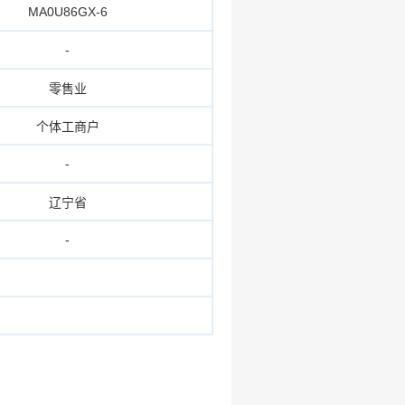
MA0U86GX-6
-
零售业
个体工商户
-
辽宁省
-