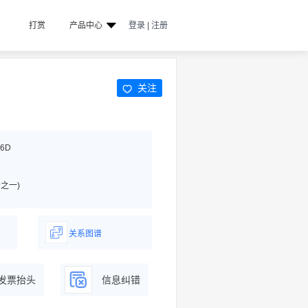
打赏
产品中心
登录 | 注册
关注
X6D
之一)
关系图谱
据
一图了解企业商务关系
发票抬头
信息纠错