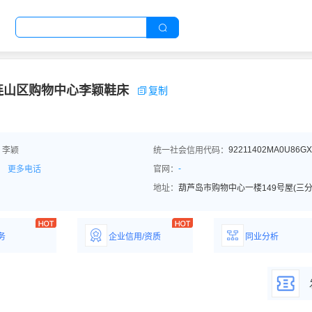
连山区购物中心李颖鞋床
复制
92211402MA0U86G
：李颖
统一社会信用代码：
-
更多电话
官网：
地址：
葫芦岛市购物中心一楼149号屋(三分
务
企业信用/资质
同业分析
解企业优势产
详情了解企业评价/荣
深度分析同业数
誉资质