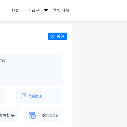
打赏
产品中心
登录 | 注册
关注
T0N
关系图谱
据
一图了解企业商务关系
发票抬头
信息纠错