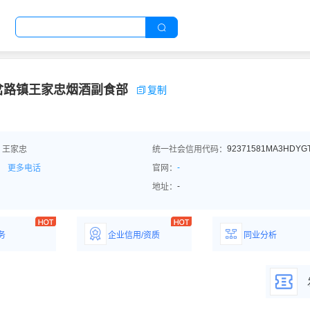
岔路镇王家忠烟酒副食部
复制
92371581MA3HDYG
：王家忠
统一社会信用代码：
-
更多电话
官网：
-
地址：
务
企业信用/资质
同业分析
解企业优势产
详情了解企业评价/荣
深度分析同业数
誉资质