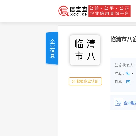
临清市八
临
清
企业信息
市
八
法定代表人
-
电话：
获取企业认证
-
邮箱：
企业服
详情了
品/服务