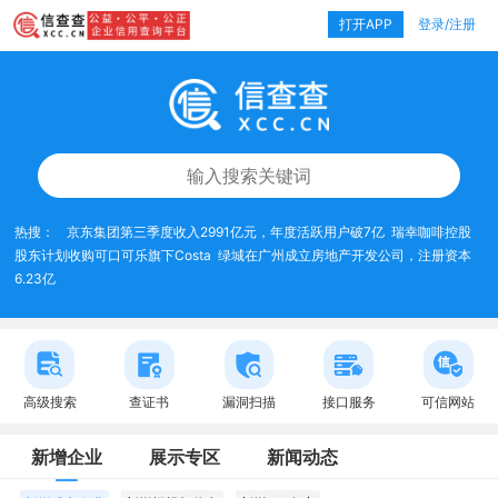
打开APP
登录/注册
热搜：
京东集团第三季度收入2991亿元，年度活跃用户破7亿
瑞幸咖啡控股
股东计划收购可口可乐旗下Costa
绿城在广州成立房地产开发公司，注册资本
6.23亿
高级搜索
查证书
漏洞扫描
接口服务
可信网站
新增企业
展示专区
新闻动态