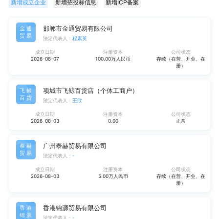
新增成立企业
新增招投标信息
新增ICP备案
邯郸市金通贸易有限公司
金通
贸易
法定代表人：
程素英
成立日期
注册资本
公司状态
2026-08-07
100.00万人民币
存续（在营、开业、在
册）
项城市飞鲸百货店（个体工商户）
飞鲸
百货
法定代表人：
王欣
成立日期
注册资本
公司状态
2026-08-03
0.00
正常
广州泰赫贸易有限公司
泰赫
贸易
法定代表人：
-
成立日期
注册资本
公司状态
2026-08-03
5.00万人民币
存续（在营、开业、在
册）
香港锦源贸易有限公司
香港
锦源
法定代表人：
-