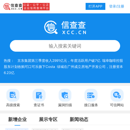
打开APP
登录/注册
热搜：
京东集团第三季度收入2991亿元，年度活跃用户破7亿
瑞幸咖啡控股
股东计划收购可口可乐旗下Costa
绿城在广州成立房地产开发公司，注册资本
6.23亿
高级搜索
查证书
漏洞扫描
接口服务
可信网站
新增企业
展示专区
新闻动态