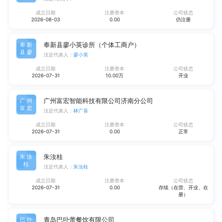
成立日期
注册资本
公司状态
2026-08-03
0.00
仍注册
奉新县廖小英诊所（个体工商户）
奉新
县廖
法定代表人：
廖小英
成立日期
注册资本
公司状态
2026-07-31
10.00万
开业
广州富宏智能科技有限公司济南分公司
广州
富宏
法定代表人：
林广喜
成立日期
注册资本
公司状态
2026-07-31
0.00
正常
朱汝桂
朱汝
桂
法定代表人：
朱汝桂
成立日期
注册资本
公司状态
2026-07-31
0.00
存续（在营、开业、在
册）
青岛巴卟蕾餐饮有限公司
巴卟