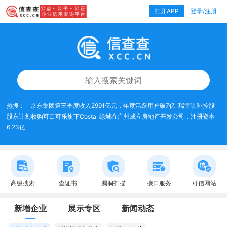
打开APP
登录/注册
热搜：
京东集团第三季度收入2991亿元，年度活跃用户破7亿
瑞幸咖啡控股
股东计划收购可口可乐旗下Costa
绿城在广州成立房地产开发公司，注册资本
6.23亿
高级搜索
查证书
漏洞扫描
接口服务
可信网站
新增企业
展示专区
新闻动态