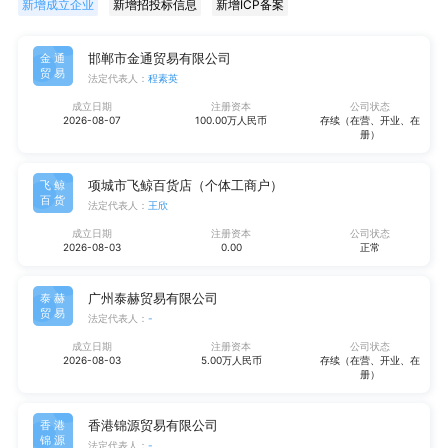
新增成立企业
新增招投标信息
新增ICP备案
邯郸市金通贸易有限公司
金通
贸易
法定代表人：
程素英
成立日期
注册资本
公司状态
2026-08-07
100.00万人民币
存续（在营、开业、在
册）
项城市飞鲸百货店（个体工商户）
飞鲸
百货
法定代表人：
王欣
成立日期
注册资本
公司状态
2026-08-03
0.00
正常
广州泰赫贸易有限公司
泰赫
贸易
法定代表人：
-
成立日期
注册资本
公司状态
2026-08-03
5.00万人民币
存续（在营、开业、在
册）
香港锦源贸易有限公司
香港
锦源
法定代表人：
-