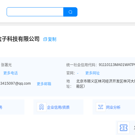
盒子科技有限公司
复制
91110113MA01WATP
：张署光
统一社会信用代码：
更多电话
官网：
-
更多网址
地
北京市顺义区林河经济开发区林河大街2
43415097@qq.com
更多邮箱
址：
能区）
务
企业信用/资质
同业分析
解企业优势产
详情了解企业评价/荣
深度分析同业数
誉资质