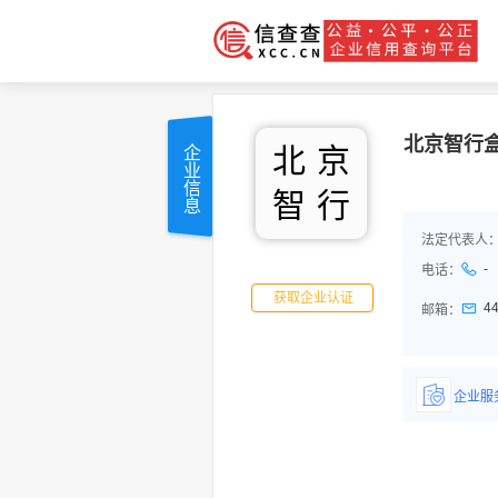
北京智行
北
京
企业信息
智
行
法定代表人
-
电话：
获取企业认证
4
邮箱：
企业服
详情了
品/服务