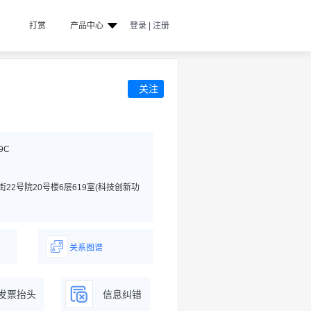
打赏
产品中心
登录 | 注册
关注
9C
2号院20号楼6层619室(科技创新功
关系图谱
据
一图了解企业商务关系
发票抬头
信息纠错