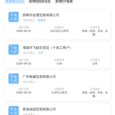
新增成立企业
新增招投标信息
新增ICP备案
邯郸市金通贸易有限公司
金通
贸易
法定代表人：
程素英
成立日期
注册资本
公司状态
2026-08-07
100.00万人民币
存续（在营、开业、在
册）
项城市飞鲸百货店（个体工商户）
飞鲸
百货
法定代表人：
王欣
成立日期
注册资本
公司状态
2026-08-03
0.00
正常
广州泰赫贸易有限公司
泰赫
贸易
法定代表人：
-
成立日期
注册资本
公司状态
2026-08-03
5.00万人民币
存续（在营、开业、在
册）
香港锦源贸易有限公司
香港
锦源
法定代表人：
-