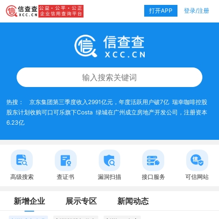
打开APP
登录/注册
热搜：
京东集团第三季度收入2991亿元，年度活跃用户破7亿
瑞幸咖啡控股
股东计划收购可口可乐旗下Costa
绿城在广州成立房地产开发公司，注册资本
6.23亿
高级搜索
查证书
漏洞扫描
接口服务
可信网站
新增企业
展示专区
新闻动态