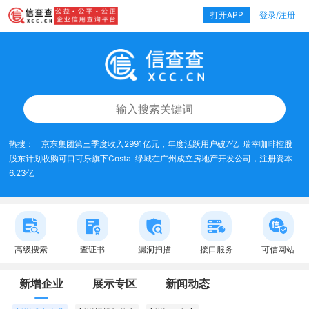
打开APP
登录/注册
热搜：
京东集团第三季度收入2991亿元，年度活跃用户破7亿
瑞幸咖啡控股
股东计划收购可口可乐旗下Costa
绿城在广州成立房地产开发公司，注册资本
6.23亿
高级搜索
查证书
漏洞扫描
接口服务
可信网站
新增企业
展示专区
新闻动态