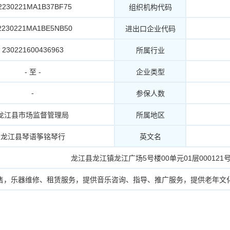
2230221MA1B37BF75
组织机构代码
2230221MA1BE5NB50
进出口企业代码
230221600436963
所属行业
- 至 -
企业类型
-
参保人数
龙江县市场监督管理局
所属地区
龙江县琴语筝铭琴行
英文名
龙江县龙江镇龙江广场5号楼00单元01层000121
售，乐器维修、租赁服务，提供音乐咨询、指导、推广服务，提供老年文