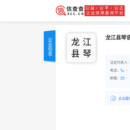
龙江县琴
龙
江
企业信息
县
琴
法定代表人
-
电话：
-
邮箱：
企业服
详情了
品/服务