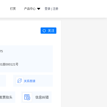
打赏
产品中心
登录 | 注册
关注
75
层000121号
关系图谱
据
一图了解企业商务关系
发票抬头
信息纠错