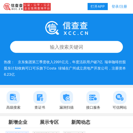
打开APP
登录/注册
热搜：
京东集团第三季度收入2991亿元，年度活跃用户破7亿
瑞幸咖啡控股
股东计划收购可口可乐旗下Costa
绿城在广州成立房地产开发公司，注册资本
6.23亿
高级搜索
查证书
漏洞扫描
接口服务
可信网站
新增企业
展示专区
新闻动态