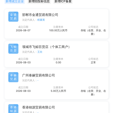
新增成立企业
新增招投标信息
新增ICP备案
邯郸市金通贸易有限公司
金通
贸易
法定代表人：
程素英
成立日期
注册资本
公司状态
2026-08-07
100.00万人民币
存续（在营、开业、在
册）
项城市飞鲸百货店（个体工商户）
飞鲸
百货
法定代表人：
王欣
成立日期
注册资本
公司状态
2026-08-03
0.00
正常
广州泰赫贸易有限公司
泰赫
贸易
法定代表人：
-
成立日期
注册资本
公司状态
2026-08-03
5.00万人民币
存续（在营、开业、在
册）
香港锦源贸易有限公司
香港
锦源
法定代表人：
-