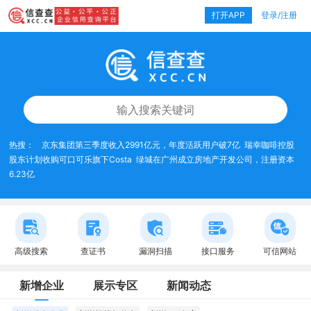
打开APP
登录/注册
热搜：
京东集团第三季度收入2991亿元，年度活跃用户破7亿
瑞幸咖啡控股
股东计划收购可口可乐旗下Costa
绿城在广州成立房地产开发公司，注册资本
6.23亿
高级搜索
查证书
漏洞扫描
接口服务
可信网站
新增企业
展示专区
新闻动态