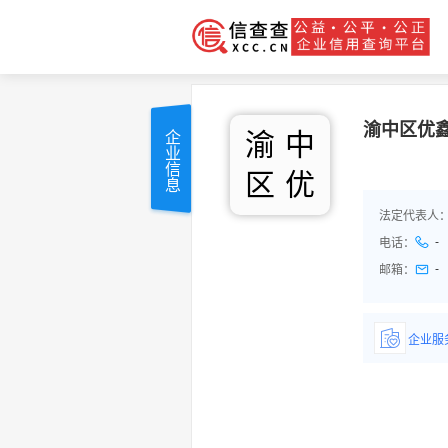
渝中区优
渝
中
企业信息
区
优
法定代表人
-
电话：
-
邮箱：
企业服
详情了
品/服务