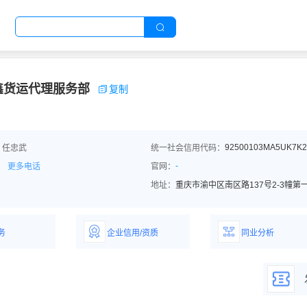
鑫货运代理服务部
复制
92500103MA5UK7K
：任忠武
统一社会信用代码：
-
更多电话
官网：
地址：
重庆市渝中区南区路137号2-3幢第一
务
企业信用/资质
同业分析
解企业优势产
详情了解企业评价/荣
深度分析同业数
誉资质