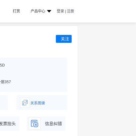
打赏
产品中心
登录 | 注册
关注
25D
层357
关系图谱
据
一图了解企业商务关系
发票抬头
信息纠错