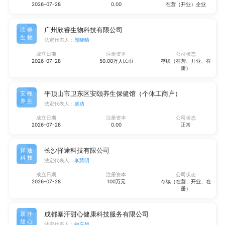
2026-07-28
0.00
在营（开业）企业
广州欣睿生物科技有限公司
欣睿
生物
法定代表人：
郭晓晴
成立日期
注册资本
公司状态
2026-07-28
50.00万人民币
存续（在营、开业、在
册）
平顶山市卫东区安颐养生保健馆（个体工商户）
安颐
养生
法定代表人：
盛劝
成立日期
注册资本
公司状态
2026-07-28
0.00
正常
长沙择途科技有限公司
择途
科技
法定代表人：
李慧明
成立日期
注册资本
公司状态
2026-07-28
100万元
存续（在营、开业、在
册）
成都暴汗甜心健康科技服务有限公司
暴汗
甜心
法定代表人：
钟东旭