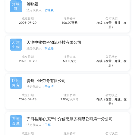
贺咏颖
贺咏
颖
法定代表人：
贺咏颖
成立日期
注册资本
公司状态
2026-07-29
100.00万元
存续（在营、开业、在
册）
天津中物数科物流科技有限公司
天津
中物
法定代表人：
胡孟瀚
成立日期
注册资本
公司状态
2026-07-29
5000万元
存续（在营、开业、在
册）
贵州巨匝劳务有限公司
巨匝
劳务
法定代表人：
干文洁
成立日期
注册资本
公司状态
2026-07-28
1.00万人民币
存续（在营、开业、在
册）
齐河县顺心房产中介信息服务有限公司第一分公司
齐河
县顺
法定代表人：
王辉
成立日期
注册资本
公司状态