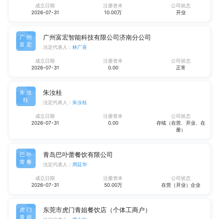
成立日期
注册资本
公司状态
2026-07-31
10.00万
开业
广州富宏智能科技有限公司济南分公司
广州
富宏
法定代表人：
林广喜
成立日期
注册资本
公司状态
2026-07-31
0.00
正常
朱汝桂
朱汝
桂
法定代表人：
朱汝桂
成立日期
注册资本
公司状态
2026-07-31
0.00
存续（在营、开业、在
册）
青岛巴卟蕾餐饮有限公司
巴卟
蕾餐
法定代表人：
周廷华
成立日期
注册资本
公司状态
2026-07-31
50.00万
在营（开业）企业
东莞市虎门青姐餐饮店（个体工商户）
虎门
青姐