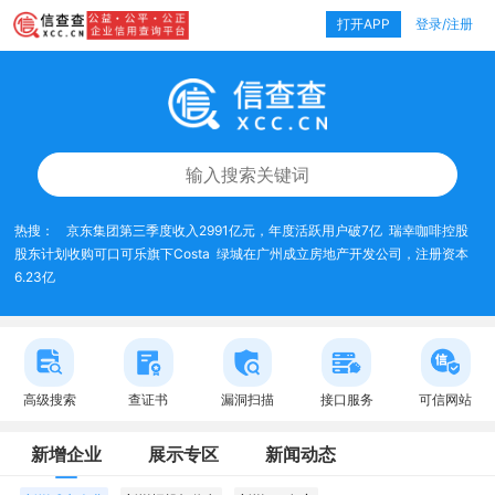
打开APP
登录/注册
热搜：
京东集团第三季度收入2991亿元，年度活跃用户破7亿
瑞幸咖啡控股
股东计划收购可口可乐旗下Costa
绿城在广州成立房地产开发公司，注册资本
6.23亿
高级搜索
查证书
漏洞扫描
接口服务
可信网站
新增企业
展示专区
新闻动态