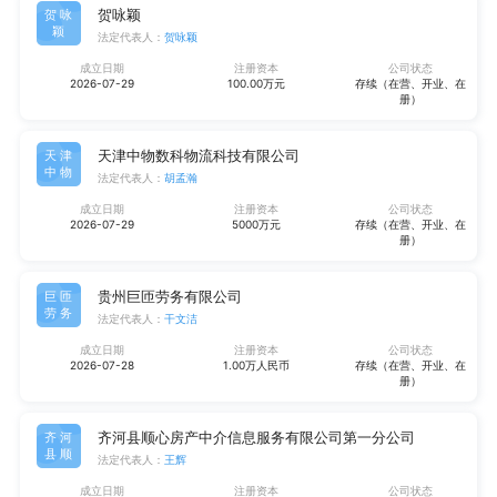
贺咏颖
贺咏
颖
法定代表人：
贺咏颖
成立日期
注册资本
公司状态
2026-07-29
100.00万元
存续（在营、开业、在
册）
天津中物数科物流科技有限公司
天津
中物
法定代表人：
胡孟瀚
成立日期
注册资本
公司状态
2026-07-29
5000万元
存续（在营、开业、在
册）
贵州巨匝劳务有限公司
巨匝
劳务
法定代表人：
干文洁
成立日期
注册资本
公司状态
2026-07-28
1.00万人民币
存续（在营、开业、在
册）
齐河县顺心房产中介信息服务有限公司第一分公司
齐河
县顺
法定代表人：
王辉
成立日期
注册资本
公司状态