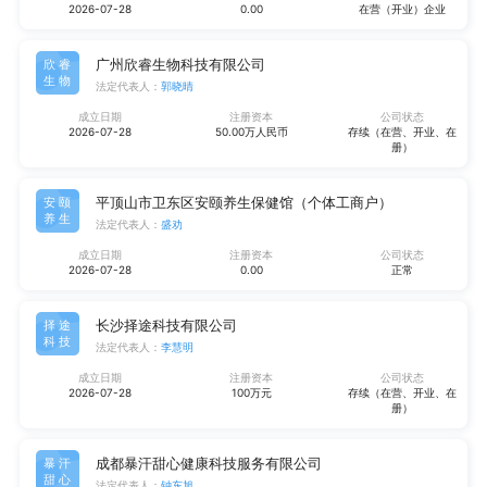
2026-07-28
0.00
在营（开业）企业
广州欣睿生物科技有限公司
欣睿
生物
法定代表人：
郭晓晴
成立日期
注册资本
公司状态
2026-07-28
50.00万人民币
存续（在营、开业、在
册）
平顶山市卫东区安颐养生保健馆（个体工商户）
安颐
养生
法定代表人：
盛劝
成立日期
注册资本
公司状态
2026-07-28
0.00
正常
长沙择途科技有限公司
择途
科技
法定代表人：
李慧明
成立日期
注册资本
公司状态
2026-07-28
100万元
存续（在营、开业、在
册）
成都暴汗甜心健康科技服务有限公司
暴汗
甜心
法定代表人：
钟东旭