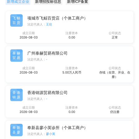
新增成立企业
新增招投标信息
新增ICP备案
项城市飞鲸百货店（个体工商户）
飞鲸
百货
法定代表人：
王欣
成立日期
注册资本
公司状态
2026-08-03
0.00
正常
广州泰赫贸易有限公司
泰赫
贸易
法定代表人：
-
成立日期
注册资本
公司状态
2026-08-03
5.00万人民币
存续（在营、开业、在
册）
香港锦源贸易有限公司
香港
锦源
法定代表人：
-
成立日期
注册资本
公司状态
2026-08-03
0.00
仍注册
奉新县廖小英诊所（个体工商户）
奉新
县廖
法定代表人：
廖小英