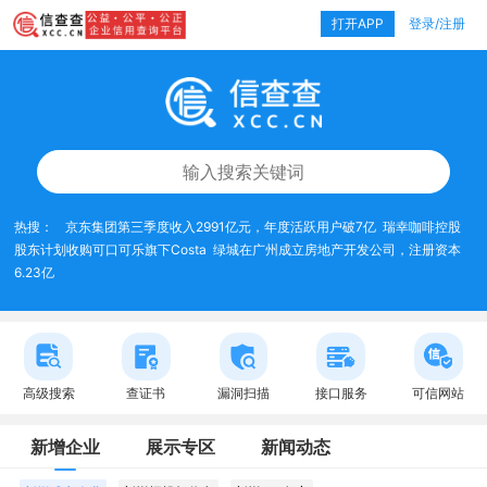
打开APP
登录/注册
热搜：
京东集团第三季度收入2991亿元，年度活跃用户破7亿
瑞幸咖啡控股
股东计划收购可口可乐旗下Costa
绿城在广州成立房地产开发公司，注册资本
6.23亿
高级搜索
查证书
漏洞扫描
接口服务
可信网站
新增企业
展示专区
新闻动态