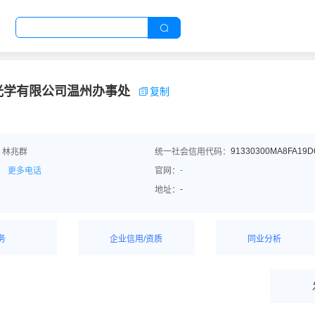
光学有限公司温州办事处
复制
91330300MA8FA19D
：林兆群
统一社会信用代码：
-
更多电话
官网：
-
地址：
务
企业信用/资质
同业分析
解企业优势产
详情了解企业评价/荣
深度分析同业数
誉资质