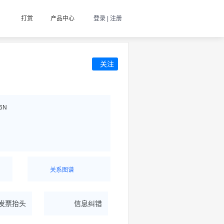
打赏
产品中心
登录 | 注册
关注
6N
关系图谱
据
一图了解企业商务关系
发票抬头
信息纠错