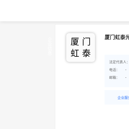
厦门虹泰
厦
门
企业信息
虹
泰
法定代表人
-
电话：
-
邮箱：
企业服
详情了
品/服务