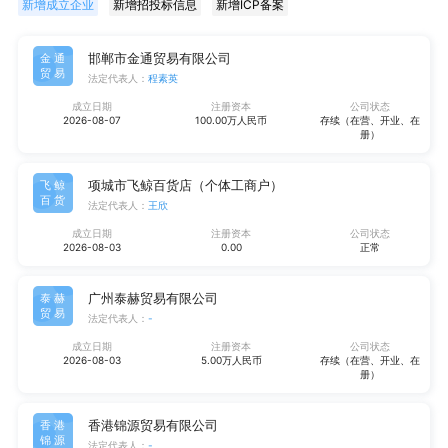
新增成立企业
新增招投标信息
新增ICP备案
邯郸市金通贸易有限公司
金通
贸易
法定代表人：
程素英
成立日期
注册资本
公司状态
2026-08-07
100.00万人民币
存续（在营、开业、在
册）
项城市飞鲸百货店（个体工商户）
飞鲸
百货
法定代表人：
王欣
成立日期
注册资本
公司状态
2026-08-03
0.00
正常
广州泰赫贸易有限公司
泰赫
贸易
法定代表人：
-
成立日期
注册资本
公司状态
2026-08-03
5.00万人民币
存续（在营、开业、在
册）
香港锦源贸易有限公司
香港
锦源
法定代表人：
-