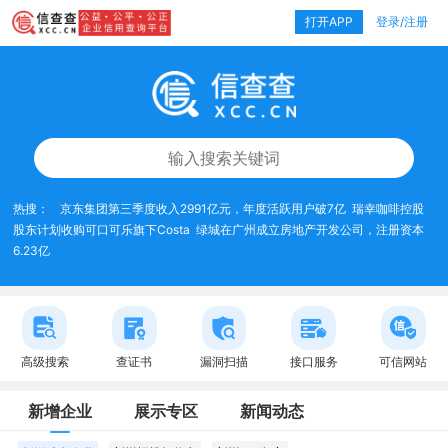
打开APP
登录/注册
热搜：
京东集团第三季度收入2991亿元，年度活跃用户破7亿
瑞幸咖啡控股
股东计划收购可口可乐旗下Costa
绿城在广州成立房地产开发公司，注册资本
6.23亿
高级搜索
查证书
漏洞扫描
接口服务
可信网站
新增企业
展示专区
新闻动态