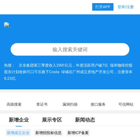
打开APP
登录/注册
热搜：
京东集团第三季度收入2991亿元，年度活跃用户破7亿
瑞幸咖啡控股
股东计划收购可口可乐旗下Costa
绿城在广州成立房地产开发公司，注册资本
6.23亿
高级搜索
查证书
漏洞扫描
接口服务
可信网站
新增企业
展示专区
新闻动态
新增成立企业
新增招投标信息
新增ICP备案