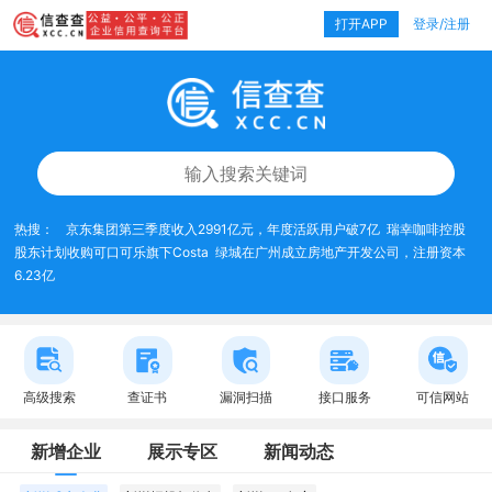
打开APP
登录/注册
热搜：
京东集团第三季度收入2991亿元，年度活跃用户破7亿
瑞幸咖啡控股
股东计划收购可口可乐旗下Costa
绿城在广州成立房地产开发公司，注册资本
6.23亿
高级搜索
查证书
漏洞扫描
接口服务
可信网站
新增企业
展示专区
新闻动态