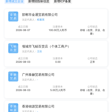
新增成立企业
新增招投标信息
新增ICP备案
邯郸市金通贸易有限公司
金通
贸易
法定代表人：
程素英
成立日期
注册资本
公司状态
2026-08-07
100.00万人民币
存续（在营、开业、在
册）
项城市飞鲸百货店（个体工商户）
飞鲸
百货
法定代表人：
王欣
成立日期
注册资本
公司状态
2026-08-03
0.00
正常
广州泰赫贸易有限公司
泰赫
贸易
法定代表人：
-
成立日期
注册资本
公司状态
2026-08-03
5.00万人民币
存续（在营、开业、在
册）
香港锦源贸易有限公司
香港
锦源
法定代表人：
-