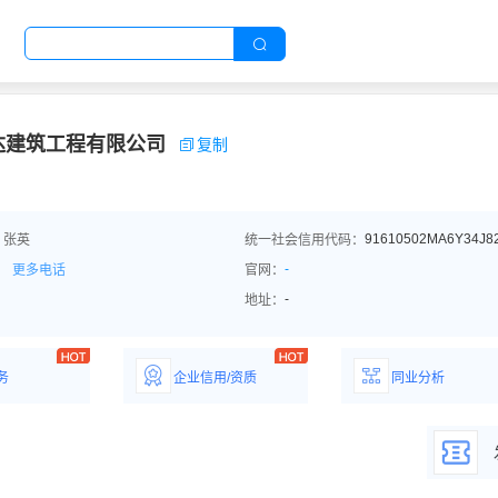
达建筑工程有限公司
复制
91610502MA6Y34J8
：张英
统一社会信用代码：
-
更多电话
官网：
-
地址：
务
企业信用/资质
同业分析
解企业优势产
详情了解企业评价/荣
深度分析同业数
誉资质