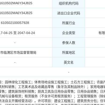
1610502MA6Y34J825
组织机构代码
1610502MA6Y34J825
进出口企业代码
610502100057928
所属行业
17-04-25 至 2047-04-24
企业类型
有限
-
参保人数
南市临渭区市场监督管理局
所属地区
-
英文名
-
目：园林绿化工程施工；体育场地设施工程施工；土石方工程施工；农副
筑材料销售；工艺美术品及收藏品零售（象牙及其制品除外）；家用电器
零售；建筑装饰材料销售；厨具卫具及日用杂品零售；日用杂品销售；日
机械与设备租赁；租赁服务（不含许可类租赁服务）；工程管理服务（除
依法自主开展经营活动）。许可项目：建设工程施工；建筑劳务分包；住