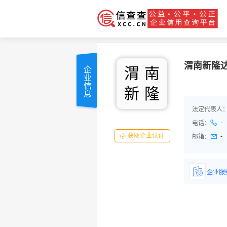
渭南新隆
渭
南
企业信息
新
隆
法定代表人
-
电话：
获取企业认证
-
邮箱：
企业服
详情了
品/服务