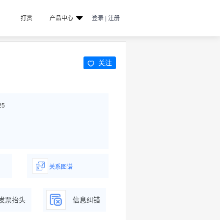
打赏
产品中心
登录 | 注册
关注
25
关系图谱
据
一图了解企业商务关系
发票抬头
信息纠错