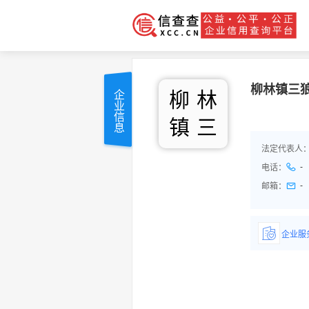
柳林镇三
柳
林
企业信息
镇
三
法定代表人
-
电话：
-
邮箱：
企业服
详情了
品/服务