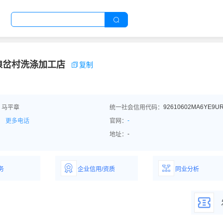
狼岔村洗涤加工店
复制
92610602MA6YE9U
：马平章
统一社会信用代码：
-
更多电话
官网：
-
地址：
务
企业信用/资质
同业分析
解企业优势产
详情了解企业评价/荣
深度分析同业数
誉资质