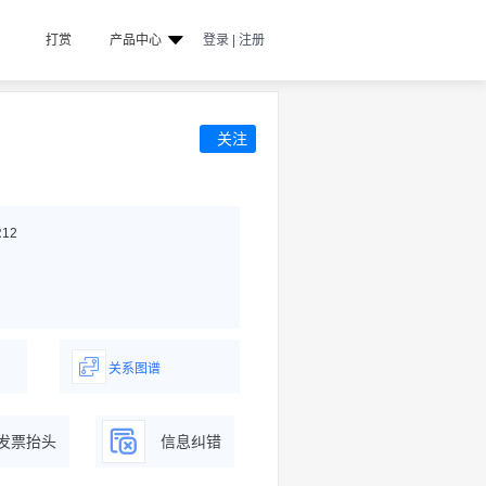
打赏
产品中心
登录 | 注册
关注
R12
关系图谱
据
一图了解企业商务关系
发票抬头
信息纠错